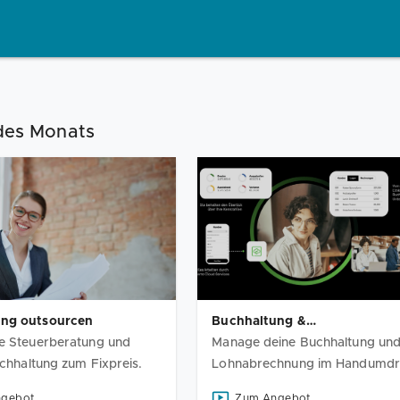
des Monats
ung outsourcen
Buchhaltung &
he Steuerberatung und
Auftragsbearbeitung
Manage deine Buchhaltung un
uchhaltung zum Fixpreis.
Lohnabrechnung im Handumdr
ngebot
Zum Angebot